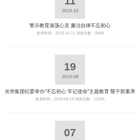
11
2019-10
警示教育涤荡心灵 廉洁自律不忘初心
发表时间：2019-10-11 浏览次数：9968
19
2019-08
光华集团纪委举办“不忘初心 牢记使命”主题教育 暨干部素养
提升培训
发表时间：2019-08-19 浏览次数：11004
07