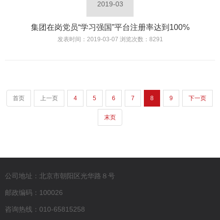
2019-03
集团在岗党员“学习强国”平台注册率达到100%
发表时间：2019-03-07 浏览次数：8291
首页
上一页
4
5
6
7
8
9
下一页
末页
公司地址：北京市朝阳区光华路８号
邮政编码：100026
咨询热线：010-65815258