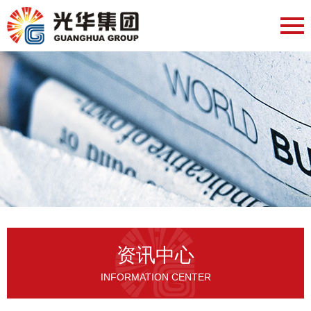
资讯中心
INFORMATION CENTER