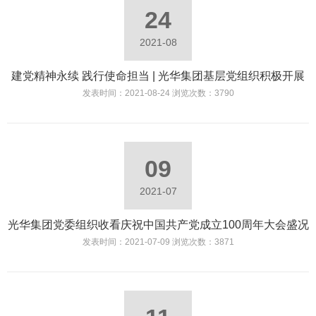
24
2021-08
建党精神永续 践行使命担当 | 光华集团基层党组织积极开展
学习习近平总书记“七一”重要讲话精神专题宣讲活动
发表时间：2021-08-24 浏览次数：3790
09
2021-07
光华集团党委组织收看庆祝中国共产党成立100周年大会盛况
深入学习领会习近平总书记“七一”重要讲话精神
发表时间：2021-07-09 浏览次数：3871